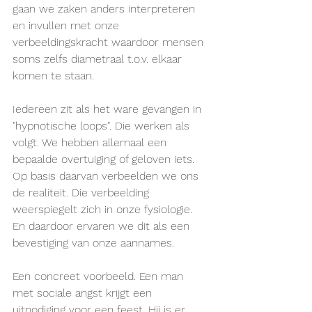
gaan we zaken anders interpreteren 
en invullen met onze 
verbeeldingskracht waardoor mensen 
soms zelfs diametraal t.o.v. elkaar 
komen te staan.
Iedereen zit als het ware gevangen in 
"hypnotische loops". Die werken als 
volgt. We hebben allemaal een 
bepaalde overtuiging of geloven iets. 
Op basis daarvan verbeelden we ons 
de realiteit. Die verbeelding 
weerspiegelt zich in onze fysiologie. 
En daardoor ervaren we dit als een 
bevestiging van onze aannames.
Een concreet voorbeeld. Een man 
met sociale angst krijgt een 
uitnodiging voor een feest. Hij is er 