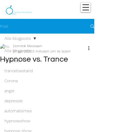
Post
Alle blogposts
Dominik Messiaen
Alle blogposts
27 jun 2022
2 minuten om te lezen
Hypnose vs. Trance
hypnose
trancetoestand
Corona
angst
depressie
automatismes
hypnoseshow
hypnose show